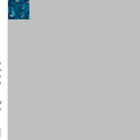
r
m
r
r
d
r