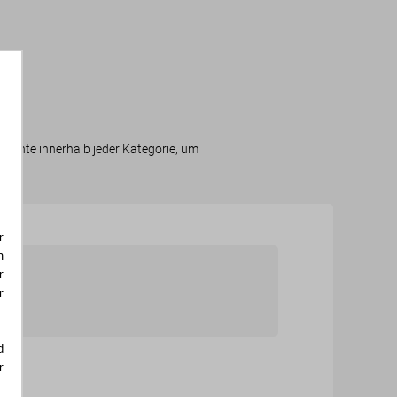
timente innerhalb jeder Kategorie, um
r
m
r
r
d
r