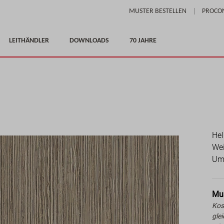
Skip
MUSTER BESTELLEN
PROCO
to
Content
LEITHÄNDLER
DOWNLOADS
70 JAHRE
Hel
Wei
Um
Mus
Kos
gle