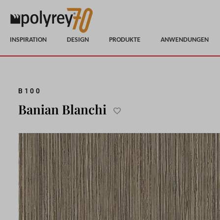
INSPIRATION
DESIGN
PRODUKTE
ANWENDUNGEN
Skip
B100
to
Banian Blanchi
the
Add
end
to
of
Wish
the
List
images
gallery