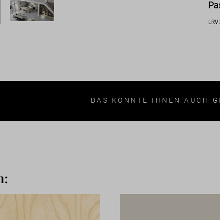
Pa
LRV
DAS KÖNNTE IHNEN AUCH G
n: