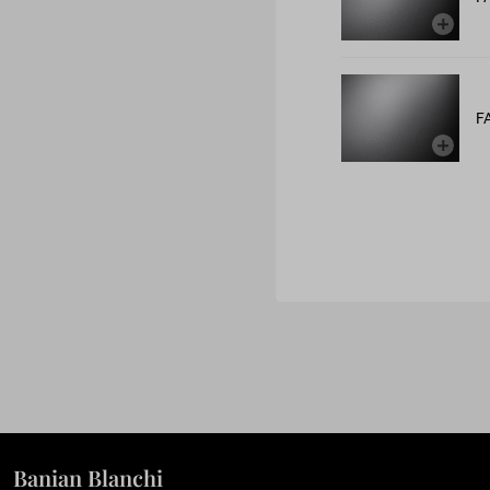
F
Banian Blanchi