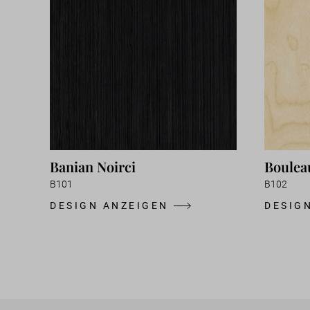
Banian Noirci
Boulea
B101
B102
DESIGN ANZEIGEN
DESIG