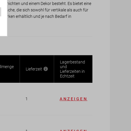
rschichten und einem Dekor besteht. Es bietet eine
rfläche, die sich sowohl für vertikale als auch für
Stärken erhältlich und je nach Bedarf in
Lagerbestand
llmenge
und
Lieferzeit
Lieferzeiten in
Echtzeit
1
ANZEIGEN