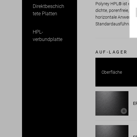
Polyrey HPL® ist ein 
Direktbeschich
dichte, porenfreie, an
tete Platten
horizontale Anwendunge
Standardausführung, p
HPL-
verbundplatte
AUF-LAGER
Oberfläche
E