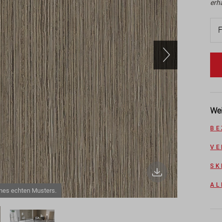
erh
Wei
BE
VE
SK
AL
ines echten Musters.