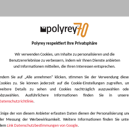
Verfügbarkeitstabelle
Dieses Dekor ist in verschiedenen Schichtstoffprodukten erhältlich.
Polyrey respektiert Ihre Privatsphäre
Produktliste auf der linken Seite und erkunden Sie dann die einzelnen Sor
das beste Design für Ihr Projekt zu finden.
Wir verwenden Cookies, um Inhalte zu personalisieren und die
Benutzererlebnisse zu verbessern, indem wir Ihnen Dienste anbieten
und Informationen mitteilen, die Ihren Interessen entsprechen.
Indem Sie auf „Alle annehmen“ klicken, stimmen Sie der Verwendung diese
Cookies zu. Sie können jederzeit auf die Cookie-Einstellungen zugreifen, u
weitere Details zu sehen und Cookies nachträglich auszuwählen ode
e auswählen
abzuwählen. Ausführlichere Informationen finden Sie in unsere
PL®
Datenschutzrichtlinie
.
Einige der von diesem Anbieter erfassten Daten dienen der Personalisierung un
der Messung der Werbewirksamkeit. Weitere Informationen finden Sie unte
PL®
dem
Link Datenschutzbestimmungen von Google
.