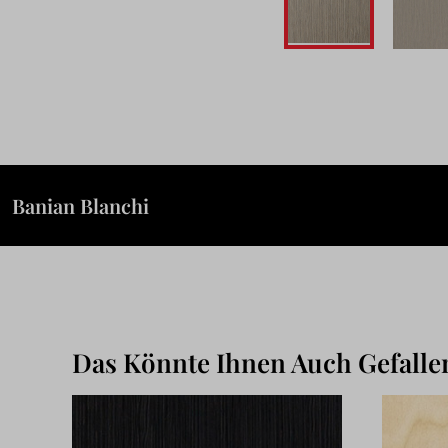
Skip
to
the
beginning
of
the
Banian Blanchi
images
gallery
Das Könnte Ihnen Auch Gefalle