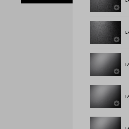
E
E
F
F
F