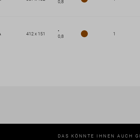
0,8
•
A
412 x 151
1
0,8
DAS KÖNNTE IHNEN AUCH G