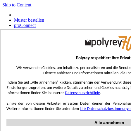
Skip to Content
Muster bestellen
proConnect
Kontakt
Werkzeug-Bestellungen
Select Store
Deutsch
Polyrey respektiert Ihre Priva
Français
UK - Ireland
Wir verwenden Cookies, um Inhalte zu personalisieren und die Benutz
International
Dienste anbieten und Informationen mitteilen, die Ih
Español
Português
Indem Sie auf „Alle annehmen“ klicken, stimmen Sie der Verwendung dieser 
Italiano
Einstellungen zugreifen, um weitere Details zu sehen und Cookies nachträg
Nederlands
Informationen finden Sie in unserer
Datenschutzrichtlinie
.
Toggle Nav
Einige der von diesem Anbieter erfassten Daten dienen der Personali
Menu
Weitere Informationen finden Sie unter dem
Link Datenschutzbestimmunge
Inspiration
Alle annehmen
Trend'Lab
Marble Obsession