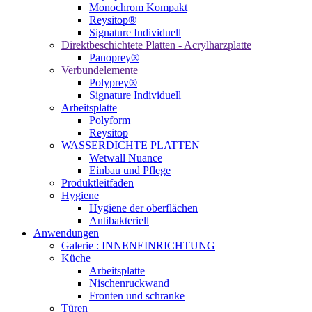
Monochrom Kompakt
Reysitop®
Signature Individuell
Direktbeschichtete Platten - Acrylharzplatte
Panoprey®
Verbundelemente
Polyprey®
Signature Individuell
Arbeitsplatte
Polyform
Reysitop
WASSERDICHTE PLATTEN
Wetwall Nuance
Einbau und Pflege
Produktleitfaden
Hygiene
Hygiene der oberflächen
Antibakteriell
Anwendungen
Galerie : INNENEINRICHTUNG
Küche
Arbeitsplatte
Nischenruckwand
Fronten und schranke
Türen