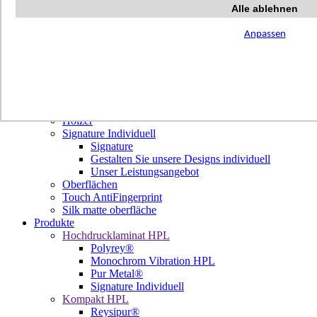
Terrazzo Passion
Alle ablehnen
Authentic Travertine
Modern Tiles
Anpassen
Crafted Tiles
Woods Custom
Projekte
Design
Unsere Dekore
Library Trending
Hölzer
Signature Individuell
Signature
Gestalten Sie unsere Designs individuell
Unser Leistungsangebot
Oberflächen
Touch AntiFingerprint
Silk matte oberfläche
Produkte
Hochdrucklaminat HPL
Polyrey®
Monochrom Vibration HPL
Pur Metal®
Signature Individuell
Kompakt HPL
Reysipur®