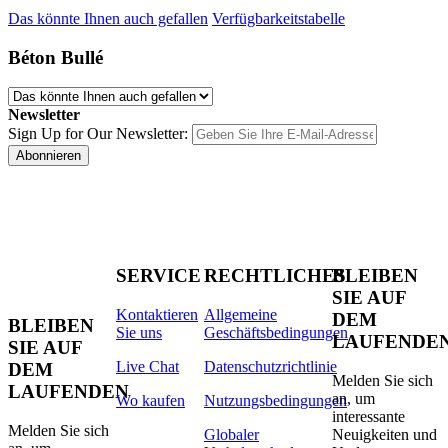
Das könnte Ihnen auch gefallen
Verfügbarkeitstabelle
Béton Bullé
Newsletter
Sign Up for Our Newsletter:
Abonnieren
SERVICE
RECHTLICHES
BLEIBEN
SIE AUF
Kontaktieren
Allgemeine
DEM
BLEIBEN
Sie uns
Geschäftsbedingungen
LAUFENDE
SIE AUF
Live Chat
Datenschutzrichtlinie
DEM
Melden Sie sich
LAUFENDEN
an, um
Wo kaufen
Nutzungsbedingungen
interessante
Melden Sie sich
Globaler
Neuigkeiten und