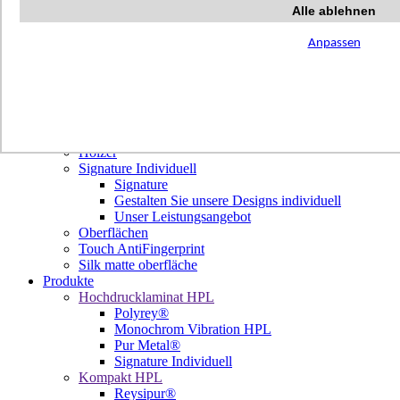
Terrazzo Passion
Alle ablehnen
Authentic Travertine
Modern Tiles
Anpassen
Crafted Tiles
Woods Custom
Projekte
Design
Unsere Dekore
Library Trending
Hölzer
Signature Individuell
Signature
Gestalten Sie unsere Designs individuell
Unser Leistungsangebot
Oberflächen
Touch AntiFingerprint
Silk matte oberfläche
Produkte
Hochdrucklaminat HPL
Polyrey®
Monochrom Vibration HPL
Pur Metal®
Signature Individuell
Kompakt HPL
Reysipur®