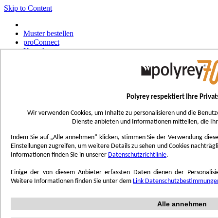
Skip to Content
Muster bestellen
proConnect
Kontakt
Werkzeug-Bestellungen
Select Store
Deutsch
Polyrey respektiert Ihre Priva
Français
UK - Ireland
Wir verwenden Cookies, um Inhalte zu personalisieren und die Benutz
International
Dienste anbieten und Informationen mitteilen, die Ih
Español
Português
Indem Sie auf „Alle annehmen“ klicken, stimmen Sie der Verwendung dieser 
Italiano
Einstellungen zugreifen, um weitere Details zu sehen und Cookies nachträg
Nederlands
Informationen finden Sie in unserer
Datenschutzrichtlinie
.
Toggle Nav
Einige der von diesem Anbieter erfassten Daten dienen der Personali
Menu
Weitere Informationen finden Sie unter dem
Link Datenschutzbestimmunge
Inspiration
Alle annehmen
Trend'Lab
Marble Obsession