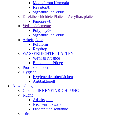
Monochrom Kompakt
Reysitop®
Signature Individuell
Direktbeschichtete Platten - Acrylharzplatte
Panoprey®
Verbundelemente
Polyprey®
Signature Individuell
Arbeitsplatte
Polyform
Reysitop
WASSERDICHTE PLATTEN
Wetwall Nuance
Einbau und Pflege
Produktleitfaden
Hygiene
Hygiene der oberflächen
Antibakteriell
Anwendungen
Galerie : INNENEINRICHTUNG
Küche
Arbeitsplatte
Nischenruckwand
Fronten und schranke
Türen