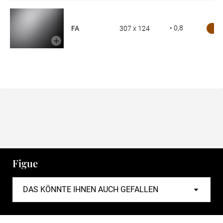
• 0,8
FA
307 x 124
Figue