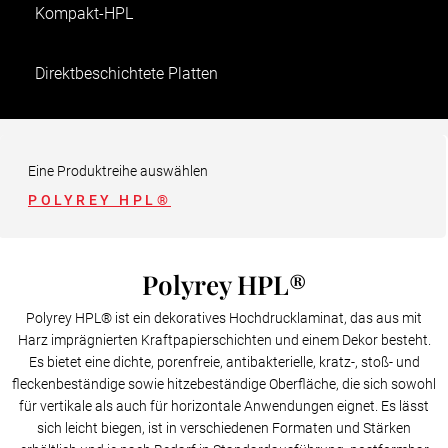
Kompakt-HPL
Direktbeschichtete Platten
HPL-verbundplatte
Eine Produktreihe auswählen
POLYREY HPL®
Polyrey HPL®
Polyrey HPL® ist ein dekoratives Hochdrucklaminat, das aus mit
Harz imprägnierten Kraftpapierschichten und einem Dekor besteht.
Es bietet eine dichte, porenfreie, antibakterielle, kratz-, stoß- und
fleckenbeständige sowie hitzebeständige Oberfläche, die sich sowohl
für vertikale als auch für horizontale Anwendungen eignet. Es lässt
sich leicht biegen, ist in verschiedenen Formaten und Stärken