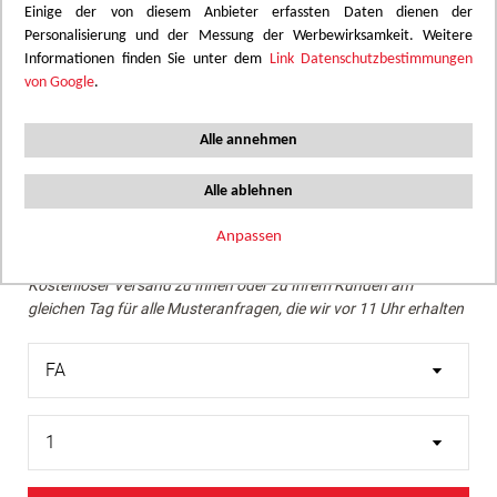
Einige der von diesem Anbieter erfassten Daten dienen der
Personalisierung und der Messung der Werbewirksamkeit. Weitere
Wir empfehlen eine Überprüfung des gewünschten Farbtons
Informationen finden Sie unter dem
Link Datenschutzbestimmungen
mithilfe eines echten Musters.
von Google
.
Skip
Ein helles Beige mit warmen und leicht rosigen Nuancen,
to
Alle annehmen
das eine sanfte und natürliche Atmosphäre schafft, ideal
the
für beruhigende und zeitgemäße Räume.
beginning
Alle ablehnen
of
the
Anpassen
Muster bestellen
images
Kostenloser Versand zu Ihnen oder zu Ihrem Kunden am
gallery
gleichen Tag für alle Musteranfragen, die wir vor 11 Uhr erhalten