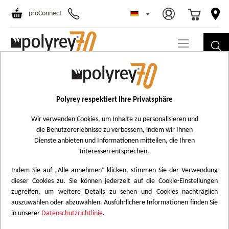
Select Store
Ski
proConnect
to
Co
Skip
F055
to
Figue
the
Polyrey respektiert Ihre Privatsphäre
Add
end
to
Wir verwenden Cookies, um Inhalte zu personalisieren und
of
die Benutzererlebnisse zu verbessern, indem wir Ihnen
Wish
the
Dienste anbieten und Informationen mitteilen, die Ihren
List
images
Interessen entsprechen.
gallery
Indem Sie auf „Alle annehmen“ klicken, stimmen Sie der Verwendung
dieser Cookies zu. Sie können jederzeit auf die Cookie-Einstellungen
zugreifen, um weitere Details zu sehen und Cookies nachträglich
auszuwählen oder abzuwählen. Ausführlichere Informationen finden Sie
in unserer
Datenschutzrichtlinie
.