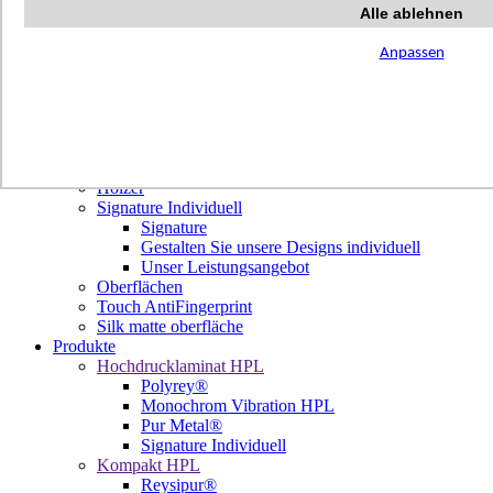
Terrazzo Passion
Alle ablehnen
Authentic Travertine
Modern Tiles
Anpassen
Crafted Tiles
Woods Custom
Projekte
Design
Unsere Dekore
Library Trending
Hölzer
Signature Individuell
Signature
Gestalten Sie unsere Designs individuell
Unser Leistungsangebot
Oberflächen
Touch AntiFingerprint
Silk matte oberfläche
Produkte
Hochdrucklaminat HPL
Polyrey®
Monochrom Vibration HPL
Pur Metal®
Signature Individuell
Kompakt HPL
Reysipur®