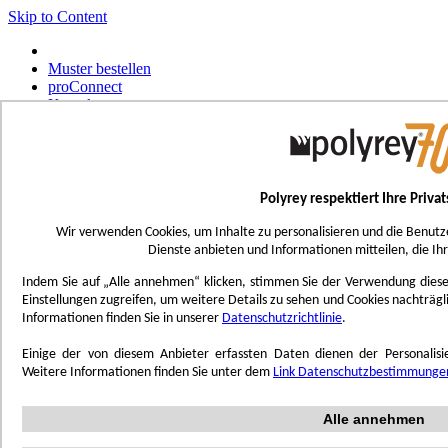
Skip to Content
Muster bestellen
proConnect
Kontakt
Werkzeug-Bestellungen
Select Store
Deutsch
Polyrey respektiert Ihre Priva
Français
UK - Ireland
Wir verwenden Cookies, um Inhalte zu personalisieren und die Benutz
International
Dienste anbieten und Informationen mitteilen, die Ih
Español
Português
Indem Sie auf „Alle annehmen“ klicken, stimmen Sie der Verwendung dieser 
Italiano
Einstellungen zugreifen, um weitere Details zu sehen und Cookies nachträg
Nederlands
Informationen finden Sie in unserer
Datenschutzrichtlinie
.
Toggle Nav
Einige der von diesem Anbieter erfassten Daten dienen der Personali
Menu
Weitere Informationen finden Sie unter dem
Link Datenschutzbestimmunge
Inspiration
Alle annehmen
Trend'Lab
Marble Obsession