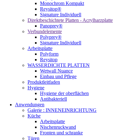
Monochrom Kompakt
Reysitop®
Signature Individuell
Direktbeschichtete Platten - Acrylharzplatte
Panoprey®
Verbundelemente
Polyprey®
Signature Individuell
Arbeitsplatte
Polyform
Reysitop
WASSERDICHTE PLATTEN
Wetwall Nuance
Einbau und Pflege
Produktleitfaden
Hygiene
Hygiene der oberflächen
Antibakteriell
Anwendungen
Galerie : INNENEINRICHTUNG
Küche
Arbeitsplatte
Nischenruckwand
Fronten und schranke
Türen