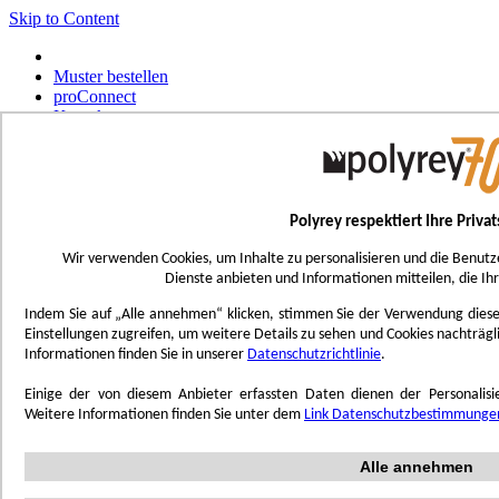
Skip to Content
Muster bestellen
proConnect
Kontakt
Werkzeug-Bestellungen
Select Store
Deutsch
Polyrey respektiert Ihre Priva
Français
UK - Ireland
Wir verwenden Cookies, um Inhalte zu personalisieren und die Benutz
International
Dienste anbieten und Informationen mitteilen, die Ih
Español
Português
Indem Sie auf „Alle annehmen“ klicken, stimmen Sie der Verwendung dieser 
Italiano
Einstellungen zugreifen, um weitere Details zu sehen und Cookies nachträg
Nederlands
Informationen finden Sie in unserer
Datenschutzrichtlinie
.
Toggle Nav
Einige der von diesem Anbieter erfassten Daten dienen der Personali
Menu
Weitere Informationen finden Sie unter dem
Link Datenschutzbestimmunge
Inspiration
Alle annehmen
Trend'Lab
Marble Obsession