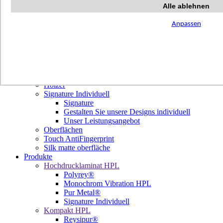
Terrazzo Passion
Alle ablehnen
Authentic Travertine
Modern Tiles
Anpassen
Crafted Tiles
Woods Custom
Projekte
Design
Unsere Dekore
Library Trending
Hölzer
Signature Individuell
Signature
Gestalten Sie unsere Designs individuell
Unser Leistungsangebot
Oberflächen
Touch AntiFingerprint
Silk matte oberfläche
Produkte
Hochdrucklaminat HPL
Polyrey®
Monochrom Vibration HPL
Pur Metal®
Signature Individuell
Kompakt HPL
Reysipur®