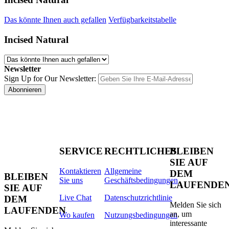
Das könnte Ihnen auch gefallen
Verfügbarkeitstabelle
Incised Natural
Newsletter
Sign Up for Our Newsletter:
Abonnieren
SERVICE
RECHTLICHES
BLEIBEN
SIE AUF
Kontaktieren
Allgemeine
DEM
BLEIBEN
Sie uns
Geschäftsbedingungen
LAUFENDE
SIE AUF
Live Chat
Datenschutzrichtlinie
DEM
Melden Sie sich
LAUFENDEN
an, um
Wo kaufen
Nutzungsbedingungen
interessante