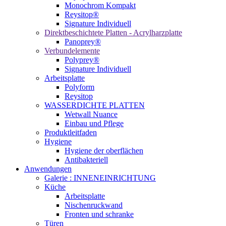
Monochrom Kompakt
Reysitop®
Signature Individuell
Direktbeschichtete Platten - Acrylharzplatte
Panoprey®
Verbundelemente
Polyprey®
Signature Individuell
Arbeitsplatte
Polyform
Reysitop
WASSERDICHTE PLATTEN
Wetwall Nuance
Einbau und Pflege
Produktleitfaden
Hygiene
Hygiene der oberflächen
Antibakteriell
Anwendungen
Galerie : INNENEINRICHTUNG
Küche
Arbeitsplatte
Nischenruckwand
Fronten und schranke
Türen