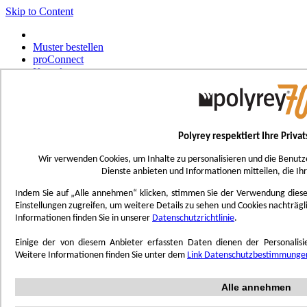
Skip to Content
Muster bestellen
proConnect
Kontakt
Werkzeug-Bestellungen
Select Store
Deutsch
Polyrey respektiert Ihre Priva
Français
UK - Ireland
Wir verwenden Cookies, um Inhalte zu personalisieren und die Benutz
International
Dienste anbieten und Informationen mitteilen, die Ih
Español
Português
Indem Sie auf „Alle annehmen“ klicken, stimmen Sie der Verwendung dieser 
Italiano
Einstellungen zugreifen, um weitere Details zu sehen und Cookies nachträg
Nederlands
Informationen finden Sie in unserer
Datenschutzrichtlinie
.
Toggle Nav
Einige der von diesem Anbieter erfassten Daten dienen der Personali
Menu
Weitere Informationen finden Sie unter dem
Link Datenschutzbestimmunge
Inspiration
Alle annehmen
Trend'Lab
Marble Obsession