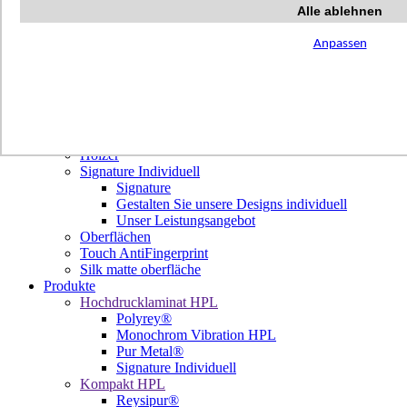
Terrazzo Passion
Alle ablehnen
Authentic Travertine
Modern Tiles
Anpassen
Crafted Tiles
Woods Custom
Projekte
Design
Unsere Dekore
Library Trending
Hölzer
Signature Individuell
Signature
Gestalten Sie unsere Designs individuell
Unser Leistungsangebot
Oberflächen
Touch AntiFingerprint
Silk matte oberfläche
Produkte
Hochdrucklaminat HPL
Polyrey®
Monochrom Vibration HPL
Pur Metal®
Signature Individuell
Kompakt HPL
Reysipur®