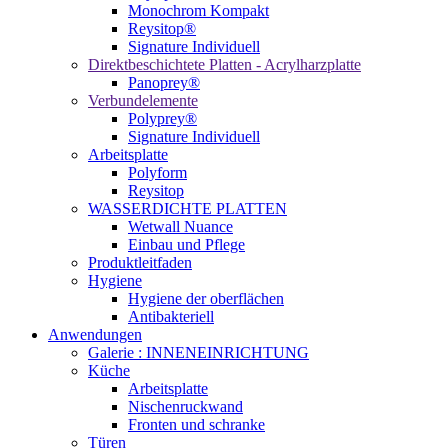
Monochrom Kompakt
Reysitop®
Signature Individuell
Direktbeschichtete Platten - Acrylharzplatte
Panoprey®
Verbundelemente
Polyprey®
Signature Individuell
Arbeitsplatte
Polyform
Reysitop
WASSERDICHTE PLATTEN
Wetwall Nuance
Einbau und Pflege
Produktleitfaden
Hygiene
Hygiene der oberflächen
Antibakteriell
Anwendungen
Galerie : INNENEINRICHTUNG
Küche
Arbeitsplatte
Nischenruckwand
Fronten und schranke
Türen