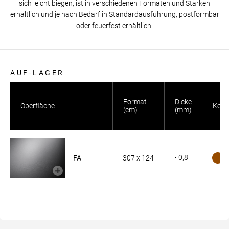
sich leicht biegen, ist in verschiedenen Formaten und Stärken
erhältlich und je nach Bedarf in Standardausführung, postformbar
oder feuerfest erhältlich.
AUF-LAGER
Format
Dicke
Oberfläche
Kern
(cm)
(mm)
• 0,8
FA
307 x 124