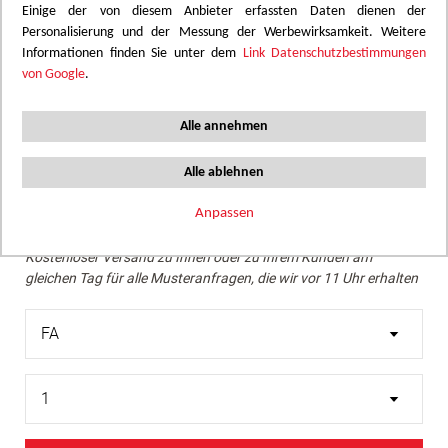
Einige der von diesem Anbieter erfassten Daten dienen der
Personalisierung und der Messung der Werbewirksamkeit. Weitere
Wir empfehlen eine Überprüfung des gewünschten Farbtons
Informationen finden Sie unter dem
Link Datenschutzbestimmungen
mithilfe eines echten Musters.
von Google
.
Skip
Intensive Rostpatina mit rotbraunen Nuancen. Ein
to
Alle annehmen
ausdrucksstarkes mineralisches Dekor, perfekt für einen
the
rohen und authentischen Industrial-Look.
beginning
Alle ablehnen
of
the
Anpassen
Muster bestellen
images
Kostenloser Versand zu Ihnen oder zu Ihrem Kunden am
gallery
gleichen Tag für alle Musteranfragen, die wir vor 11 Uhr erhalten