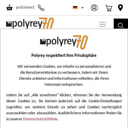
Select Store
Ski
proConnect
to
Co
Skip
R060
to
Rose Velours
the
Polyrey respektiert Ihre Privatsphäre
Add
end
to
Wir verwenden Cookies, um Inhalte zu personalisieren und
of
die Benutzererlebnisse zu verbessern, indem wir Ihnen
Wish
the
Dienste anbieten und Informationen mitteilen, die Ihren
List
images
Interessen entsprechen.
gallery
Indem Sie auf „Alle annehmen“ klicken, stimmen Sie der Verwendung
dieser Cookies zu. Sie können jederzeit auf die Cookie-Einstellungen
zugreifen, um weitere Details zu sehen und Cookies nachträglich
auszuwählen oder abzuwählen. Ausführlichere Informationen finden Sie
in unserer
Datenschutzrichtlinie
.