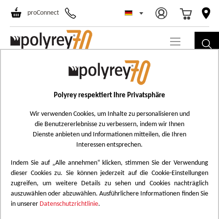
Select Store
Ski
proConnect
to
Co
Skip
S124
to
Schiste Clair
the
Polyrey respektiert Ihre Privatsphäre
Add
end
to
Wir verwenden Cookies, um Inhalte zu personalisieren und
of
die Benutzererlebnisse zu verbessern, indem wir Ihnen
Wish
the
Dienste anbieten und Informationen mitteilen, die Ihren
List
images
Interessen entsprechen.
gallery
Indem Sie auf „Alle annehmen“ klicken, stimmen Sie der Verwendung
dieser Cookies zu. Sie können jederzeit auf die Cookie-Einstellungen
zugreifen, um weitere Details zu sehen und Cookies nachträglich
auszuwählen oder abzuwählen. Ausführlichere Informationen finden Sie
in unserer
Datenschutzrichtlinie
.