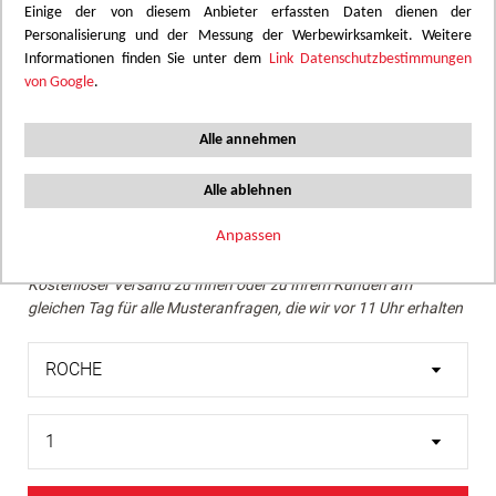
Einige der von diesem Anbieter erfassten Daten dienen der
Personalisierung und der Messung der Werbewirksamkeit. Weitere
Wir empfehlen eine Überprüfung des gewünschten Farbtons
Informationen finden Sie unter dem
Link Datenschutzbestimmungen
mithilfe eines echten Musters.
von Google
.
Skip
Natursteingraue Oberfläche mit subtilen
to
Alle annehmen
Marmorierungen, die jedem Raum eine schlichte und
the
raffinierte Atmosphäre verleihen.
beginning
Alle ablehnen
of
the
Anpassen
Muster bestellen
images
Kostenloser Versand zu Ihnen oder zu Ihrem Kunden am
gallery
gleichen Tag für alle Musteranfragen, die wir vor 11 Uhr erhalten