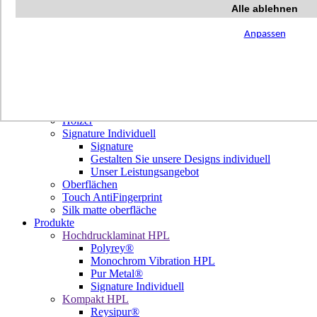
Terrazzo Passion
Alle ablehnen
Authentic Travertine
Modern Tiles
Anpassen
Crafted Tiles
Woods Custom
Projekte
Design
Unsere Dekore
Library Trending
Hölzer
Signature Individuell
Signature
Gestalten Sie unsere Designs individuell
Unser Leistungsangebot
Oberflächen
Touch AntiFingerprint
Silk matte oberfläche
Produkte
Hochdrucklaminat HPL
Polyrey®
Monochrom Vibration HPL
Pur Metal®
Signature Individuell
Kompakt HPL
Reysipur®