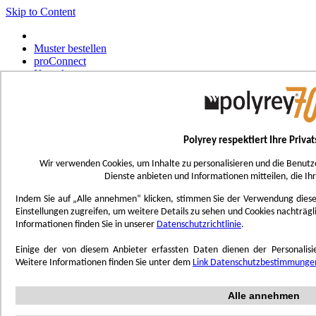
Skip to Content
Muster bestellen
proConnect
Kontakt
Werkzeug-Bestellungen
Select Store
Deutsch
Polyrey respektiert Ihre Priva
Français
UK - Ireland
Wir verwenden Cookies, um Inhalte zu personalisieren und die Benutz
International
Dienste anbieten und Informationen mitteilen, die Ih
Español
Português
Indem Sie auf „Alle annehmen“ klicken, stimmen Sie der Verwendung dieser 
Italiano
Einstellungen zugreifen, um weitere Details zu sehen und Cookies nachträg
Nederlands
Informationen finden Sie in unserer
Datenschutzrichtlinie
.
Toggle Nav
Einige der von diesem Anbieter erfassten Daten dienen der Personali
Menu
Weitere Informationen finden Sie unter dem
Link Datenschutzbestimmunge
Inspiration
Alle annehmen
Trend'Lab
Marble Obsession