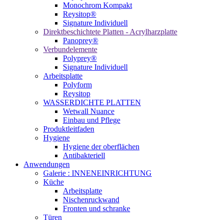
Monochrom Kompakt
Reysitop®
Signature Individuell
Direktbeschichtete Platten - Acrylharzplatte
Panoprey®
Verbundelemente
Polyprey®
Signature Individuell
Arbeitsplatte
Polyform
Reysitop
WASSERDICHTE PLATTEN
Wetwall Nuance
Einbau und Pflege
Produktleitfaden
Hygiene
Hygiene der oberflächen
Antibakteriell
Anwendungen
Galerie : INNENEINRICHTUNG
Küche
Arbeitsplatte
Nischenruckwand
Fronten und schranke
Türen