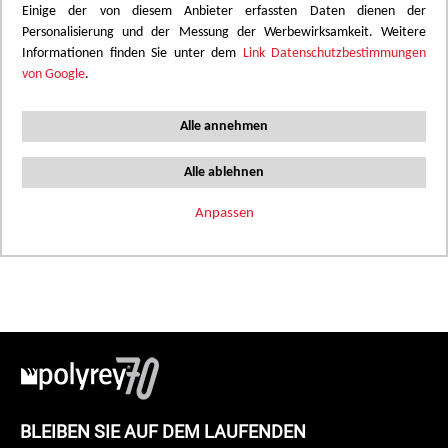
Einige der von diesem Anbieter erfassten Daten dienen der
Personalisierung und der Messung der Werbewirksamkeit. Weitere
Informationen finden Sie unter dem
Link Datenschutzbestimmungen
0
DESIGNS
von Google
.
FILTER
SORT
VIEW
Alle annehmen
Keine Produkte Entsprechen
Alle ablehnen
Ihren Filtereinstellungen
Anpassen
Bitte aktualisieren Sie die ausgewählten Filter, um
weiter zu stöbern
BLEIBEN SIE AUF DEM LAUFENDEN