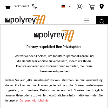
Select Store
Ski
proConnect
to
Co
EXTRAMAT
Polyrey respektiert Ihre Privatsphäre
Ultramatt mit rauer Oberfläche, die die Authentizität
Wir verwenden Cookies, um Inhalte zu personalisieren und
der Originalmaterialien wiedergibt, Sie spüren das
die Benutzererlebnisse zu verbessern, indem wir Ihnen
rohe Material.
Dienste anbieten und Informationen mitteilen, die Ihren
Interessen entsprechen.
Indem Sie auf „Alle annehmen“ klicken, stimmen Sie der Verwendung
dieser Cookies zu. Sie können jederzeit auf die Cookie-Einstellungen
zugreifen, um weitere Details zu sehen und Cookies nachträglich
auszuwählen oder abzuwählen. Ausführlichere Informationen finden Sie
in unserer
Datenschutzrichtlinie
.