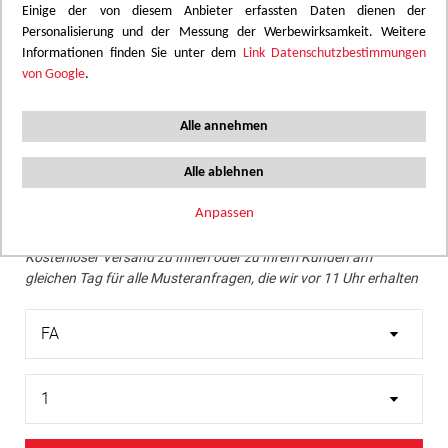
Einige der von diesem Anbieter erfassten Daten dienen der
Personalisierung und der Messung der Werbewirksamkeit. Weitere
Wir empfehlen eine Überprüfung des gewünschten Farbtons
Informationen finden Sie unter dem
Link Datenschutzbestimmungen
mithilfe eines echten Musters.
von Google
.
Skip
Ein dunkles Rot mit violetten Nuancen, das eine
to
Alle annehmen
reichhaltige und elegante Atmosphäre schafft, perfekt für
the
intensive und raffinierte Räume.
beginning
Alle ablehnen
of
the
Anpassen
Muster bestellen
images
Kostenloser Versand zu Ihnen oder zu Ihrem Kunden am
gallery
gleichen Tag für alle Musteranfragen, die wir vor 11 Uhr erhalten