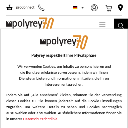
Select Store
Ski
proConnect
to
Co
Skip
R059
to
Rose Indien
the
Polyrey respektiert Ihre Privatsphäre
Add
end
to
Wir verwenden Cookies, um Inhalte zu personalisieren und
of
die Benutzererlebnisse zu verbessern, indem wir Ihnen
Wish
the
Dienste anbieten und Informationen mitteilen, die Ihren
List
images
Interessen entsprechen.
gallery
Indem Sie auf „Alle annehmen“ klicken, stimmen Sie der Verwendung
dieser Cookies zu. Sie können jederzeit auf die Cookie-Einstellungen
zugreifen, um weitere Details zu sehen und Cookies nachträglich
auszuwählen oder abzuwählen. Ausführlichere Informationen finden Sie
in unserer
Datenschutzrichtlinie
.