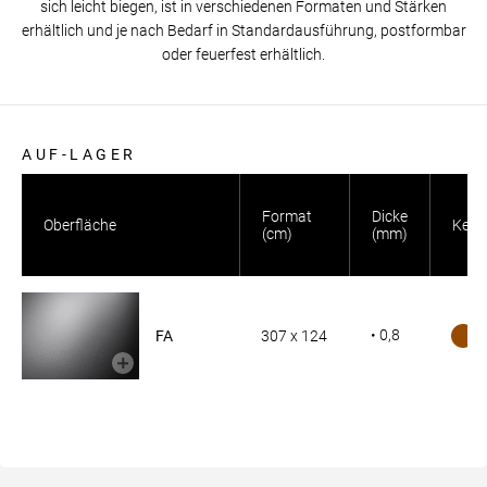
sich leicht biegen, ist in verschiedenen Formaten und Stärken
erhältlich und je nach Bedarf in Standardausführung, postformbar
oder feuerfest erhältlich.
AUF-LAGER
Format
Dicke
Oberfläche
Kern
(cm)
(mm)
• 0,8
FA
307 x 124