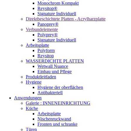
Monochrom Kompakt
Reysitop®
Signature Individuell
Direktbeschichtete Platten - Acrylharzplatte
Panoprey®
Verbundelemente
Polyprey®
Signature Individuell
Arbeitsplatte
Polyform
Reysitop
WASSERDICHTE PLATTEN
Wetwall Nuance
Einbau und Pflege
Produktleitfaden
Hygiene
Hygiene der oberflächen
Antibakteriell
Anwendungen
Galerie : INNENEINRICHTUNG
Küche
Arbeitsplatte
Nischenruckwand
Fronten und schranke
Türen