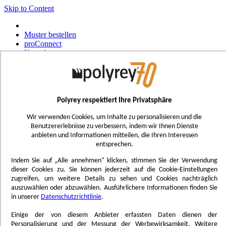
Skip to Content
Muster bestellen
proConnect
Kontakt
Werkzeug-Bestellungen
Select Store
Deutsch
Polyrey respektiert Ihre Privatsphäre
Français
UK - Ireland
Wir verwenden Cookies, um Inhalte zu personalisieren und die
International
Benutzererlebnisse zu verbessern, indem wir Ihnen Dienste
Español
anbieten und Informationen mitteilen, die Ihren Interessen
Português
entsprechen.
Italiano
Nederlands
Indem Sie auf „Alle annehmen“ klicken, stimmen Sie der Verwendung
dieser Cookies zu. Sie können jederzeit auf die Cookie-Einstellungen
Toggle Nav
zugreifen, um weitere Details zu sehen und Cookies nachträglich
Menu
auszuwählen oder abzuwählen. Ausführlichere Informationen finden Sie
in unserer
Datenschutzrichtlinie
.
Inspiration
Trend'Lab
Einige der von diesem Anbieter erfassten Daten dienen der
Marble Obsession
Personalisierung und der Messung der Werbewirksamkeit. Weitere