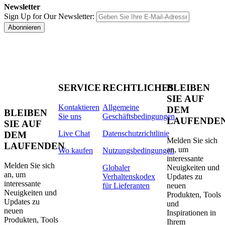
Newsletter
Sign Up for Our Newsletter:
Abonnieren
SERVICE
RECHTLICHES
BLEIBEN
SIE AUF
Kontaktieren
Allgemeine
DEM
BLEIBEN
Sie uns
Geschäftsbedingungen
LAUFENDE
SIE AUF
Live Chat
Datenschutzrichtlinie
DEM
Melden Sie sich
LAUFENDEN
an, um
Wo kaufen
Nutzungsbedingungen
interessante
Melden Sie sich
Globaler
Neuigkeiten und
an, um
Verhaltenskodex
Updates zu
interessante
für Lieferanten
neuen
Neuigkeiten und
Produkten, Tools
Updates zu
und
neuen
Inspirationen in
Produkten, Tools
Ihrem