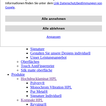
Terrazzo Passion
Informationen finden Sie unter dem
Link Datenschutzbestimmungen von
Authentic Travertine
Google
.
Modern Tiles
Crafted Tiles
Alle annehmen
Woods Custom
Projekte
Design
Alle ablehnen
Unsere Dekore
Library Trending
Anpassen
Hölzer
Signature Individuell
Signature
Gestalten Sie unsere Designs individuell
Unser Leistungsangebot
Oberflächen
Touch AntiFingerprint
Silk matte oberfläche
Produkte
Hochdrucklaminat HPL
Polyrey®
Monochrom Vibration HPL
Pur Metal®
Signature Individuell
Kompakt HPL
Reysipur®