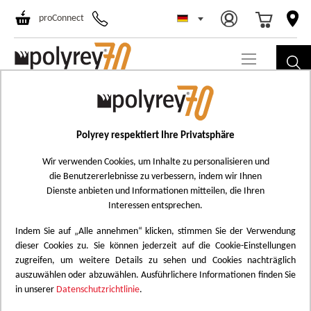
Select Store
Ski
proConnect
to
Co
Porte
Polyrey respektiert Ihre Privatsphäre
0
DESIGNS
Wir verwenden Cookies, um Inhalte zu personalisieren und
FILTER
SORT
VIEW
die Benutzererlebnisse zu verbessern, indem wir Ihnen
Dienste anbieten und Informationen mitteilen, die Ihren
Interessen entsprechen.
Keine Produkte Entsprechen
Indem Sie auf „Alle annehmen“ klicken, stimmen Sie der Verwendung
Ihren Filtereinstellungen
dieser Cookies zu. Sie können jederzeit auf die Cookie-Einstellungen
Bitte aktualisieren Sie die ausgewählten Filter, um
zugreifen, um weitere Details zu sehen und Cookies nachträglich
auszuwählen oder abzuwählen. Ausführlichere Informationen finden Sie
weiter zu stöbern
in unserer
Datenschutzrichtlinie
.