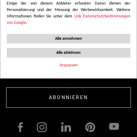
Einige der von diesem Anbieter erfassten Daten dienen der
Personalisierung und der Messung der Werbewirksamkeit. Weitere
Informationen finden Sie unter dem
Link Datenschutzbestimmungen
von Google
.
Alle annehmen
BLEIBEN SIE AUF DEM LAUFENDEN
Alle ablehnen
Melden Sie sich an, um interessante Neuigkeiten und
Updates zu neuen Produkten, Tools und Inspirationen in
Anpassen
Ihrem Posteingang zu erhalten.
ABONNIEREN